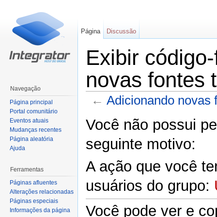
Página
Discussão
Exibir código
novas fontes t
Navegação
←
Adicionando novas f
Página principal
Ir para:
navegação
,
pesquisa
Portal comunitário
Você não possui per
Eventos atuais
Mudanças recentes
Página aleatória
seguinte motivo:
Ajuda
A ação que você ten
Ferramentas
usuários do grupo:
Páginas afluentes
Alterações relacionadas
Páginas especiais
Você pode ver e cop
Informações da página