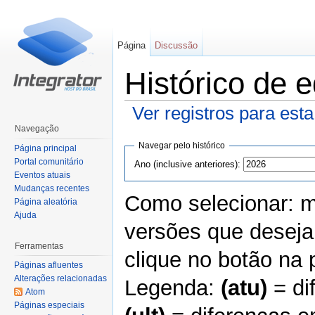
Página
Discussão
Histórico de 
Ver registros para est
Ir para:
navegação
,
pesquisa
Navegação
Navegar pelo histórico
Página principal
Portal comunitário
Ano (inclusive anteriores):
Eventos atuais
Mudanças recentes
Como selecionar: m
Página aleatória
Ajuda
versões que deseja
Ferramentas
clique no botão na p
Páginas afluentes
Alterações relacionadas
Legenda:
(atu)
= di
Atom
Páginas especiais