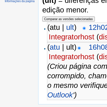
(ult)
= diferenças e
Informações da página
edição menor.
(atu |
ult
)
12h02
Integratorhost
(
di
(
atu
| ult)
16h08
Integratorhost
(
di
(Criou página com
corrompido, cham
o mesmo verifiqu
Outlook
')