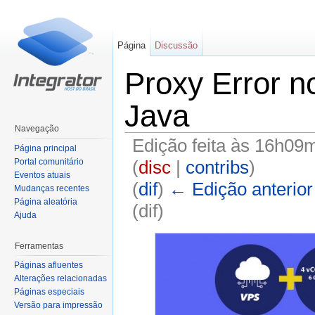
Página
Discussão
Proxy Error n
Java
Navegação
Edição feita às 16h09m
Página principal
(
disc
|
contribs
)
Portal comunitário
Eventos atuais
(
dif
)
← Edição anterior
Mudanças recentes
Página aleatória
(dif)
Ajuda
Ir para:
navegação
,
pesquisa
Ferramentas
Páginas afluentes
Alterações relacionadas
Páginas especiais
Versão para impressão