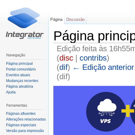
Página
Discussão
Página princi
Edição feita às 16h55m
Navegação
(
disc
|
contribs
)
Página principal
(
dif
)
← Edição anterior
Portal comunitário
(dif)
Eventos atuais
Mudanças recentes
Ir para:
navegação
,
pesquisa
Página aleatória
Ajuda
Ferramentas
Páginas afluentes
Alterações relacionadas
Páginas especiais
Versão para impressão