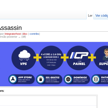
Ler
Ver códi
ssassin
 por
Integratorhost
(
disc
|
contribs
)
Versão posterior → (dif)
ers
: