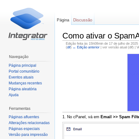
Página
Discussão
Como ativar o SpamA
Edição feita às 15h08min de 17 de julho de 2025
(
dif
)
← Edição anterior
| ver versão atual (dif) | 
Ir para:
navegação
,
pesquisa
Navegação
Página principal
Portal comunitário
Eventos atuais
Mudanças recentes
Página aleatória
Ajuda
Ferramentas
1. No cPanel, vá em
Email >> Spam Filt
Páginas afluentes
Alterações relacionadas
Páginas especiais
Versão para impressão