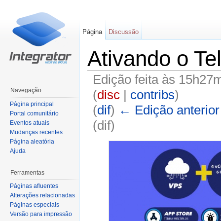
Página
Discussão
Ativando o Te
Edição feita às 15h27m
Navegação
(
disc
|
contribs
)
Página principal
(
dif
)
← Edição anterior
Portal comunitário
(dif)
Eventos atuais
Mudanças recentes
Ir para:
navegação
,
pesquisa
Página aleatória
Ajuda
Ferramentas
Páginas afluentes
Alterações relacionadas
Páginas especiais
Versão para impressão