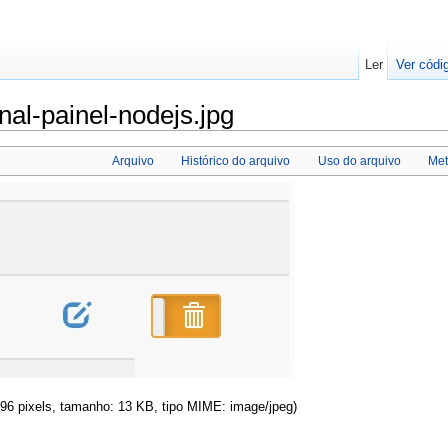
Ler
Ver códi
al-painel-nodejs.jpg
Arquivo
Histórico do arquivo
Uso do arquivo
Me
196 pixels, tamanho: 13 KB, tipo MIME: image/jpeg)