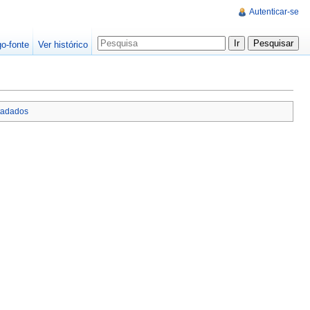
Autenticar-se
go-fonte
Ver histórico
tadados