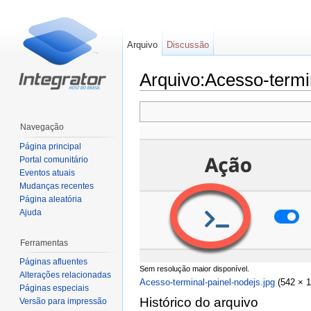
Arquivo
Discussão
Arquivo:Acesso-termin
Ir para:
navegação
,
pesquisa
Navegação
Página principal
Portal comunitário
Eventos atuais
Mudanças recentes
Página aleatória
Ajuda
Ferramentas
Páginas afluentes
Sem resolução maior disponível.
Alterações relacionadas
Acesso-terminal-painel-nodejs.jpg
‎
(542 × 
Páginas especiais
Histórico do arquivo
Versão para impressão