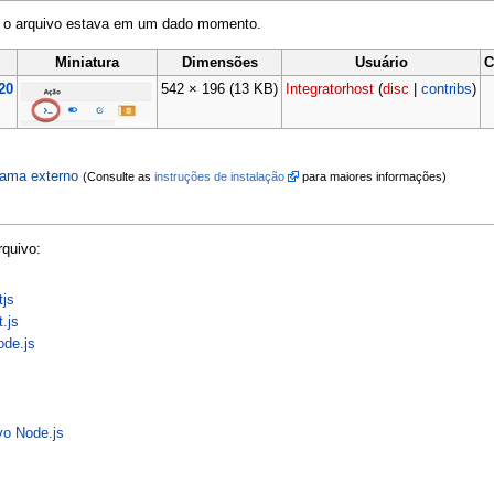
o o arquivo estava em um dado momento.
Miniatura
Dimensões
Usuário
C
20
542 × 196
(13 KB)
Integratorhost
(
disc
|
contribs
)
grama externo
(Consulte as
instruções de instalação
para maiores informações)
rquivo:
tjs
.js
ode.js
vo Node.js