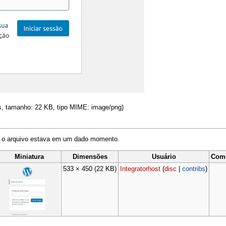
ls, tamanho: 22 KB, tipo MIME: image/png)
o o arquivo estava em um dado momento.
Miniatura
Dimensões
Usuário
Come
533 × 450
(22 KB)
Integratorhost
(
disc
|
contribs
)