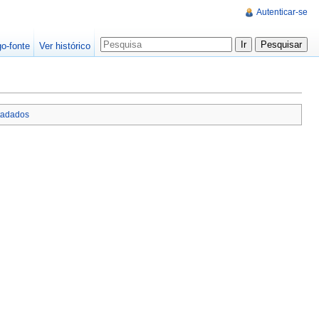
Autenticar-se
go-fonte
Ver histórico
tadados